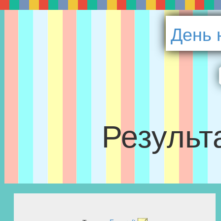
День 
Результа