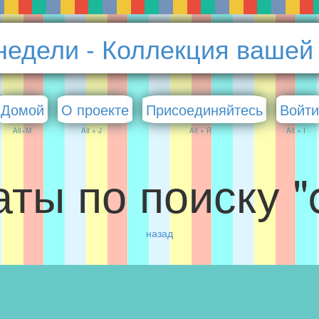
недели - Коллекция вашей
Домой
О проекте
Присоединяйтесь
Войти
Alt+M
Alt + J
Alt + R
Alt + I
ты по поиску "
назад