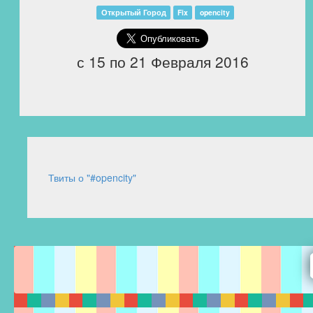
Открытый Город
Fix
opencity
с 15 по 21 Февраля 2016
Твиты о "#opencity"