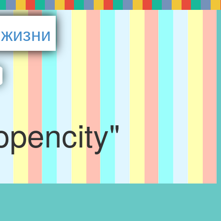
 жизни
opencity"