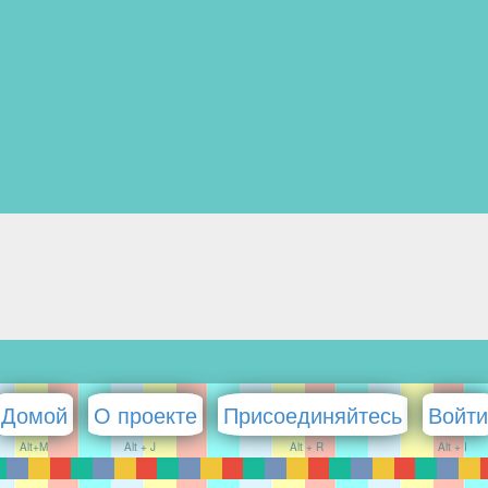
Домой
О проекте
Присоединяйтесь
Войти
Alt+M
Alt + J
Alt + R
Alt + I