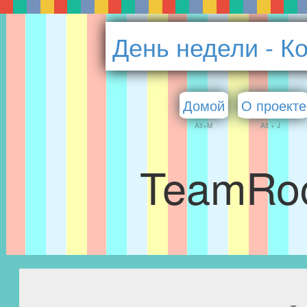
День недели - К
Домой
О проекте
Alt+M
Alt + J
TeamRoc