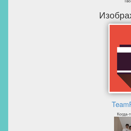
Тво
Изобра
TeamR
Когда-