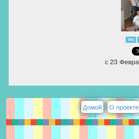
TRS
с 23 Февра
Домой
О проекте
Alt+M
Alt + J