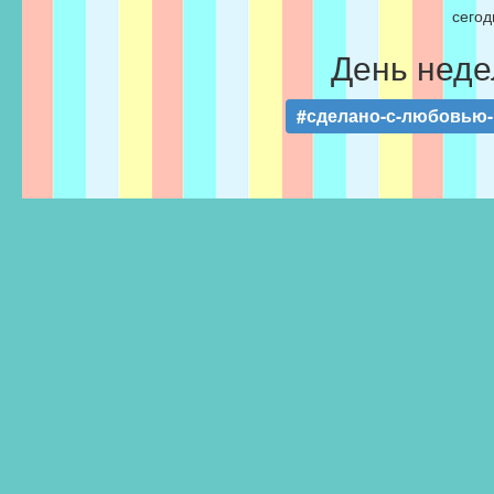
сегод
День неде
#сделано-с-любовью-F