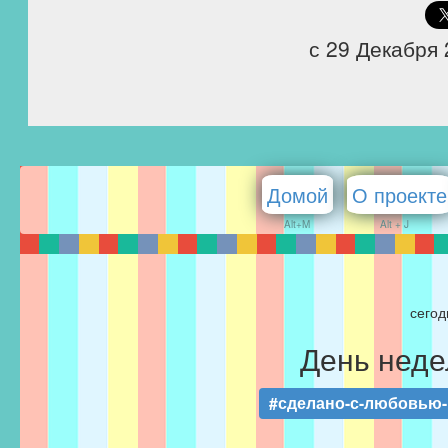
с 29 Декабря 
Домой
О проекте
Alt+M
Alt + J
сегод
День неде
#сделано-с-любовью-F