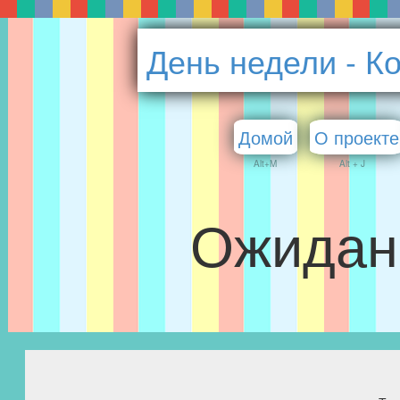
День недели - К
Домой
О проекте
Alt+M
Alt + J
Ожидан