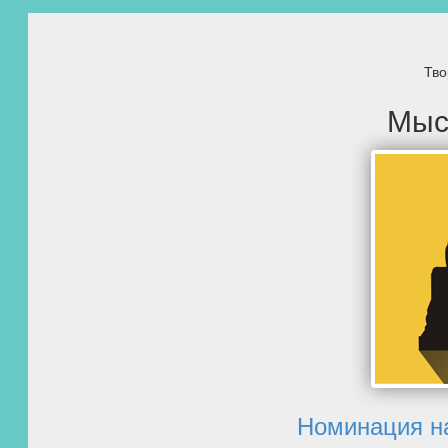
Тво
Мыс
Номинация н