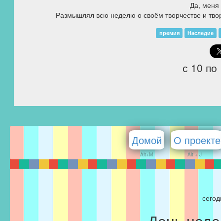
Да, меня
Размышлял всю неделю о своём творчестве и тво
премия
Наследие
с 10 по
Домой
О проекте
Alt+M
Alt + J
сегод
День неде