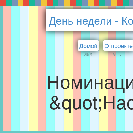
День недели - К
Домой
О проекте
Alt+M
Alt + J
Номинаци
&quot;На