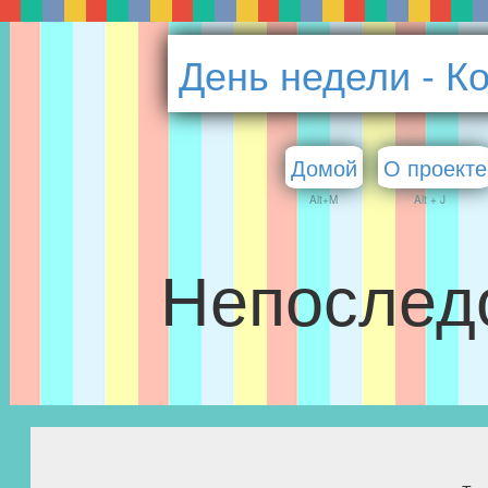
День недели - К
Домой
О проекте
Alt+M
Alt + J
Непослед