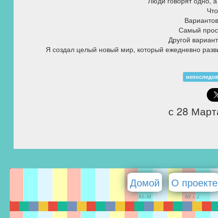
Люди говорят одно, 
Что
Вариантов,
Самый прост
Другой вариант
Я создал целый новый мир, который ежедневно разви
непоследов
с 28 Март
Домой
О проекте
Alt+M
Alt + J