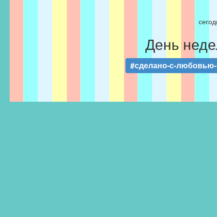
сегод
День неде
#сделано-с-любовью-F