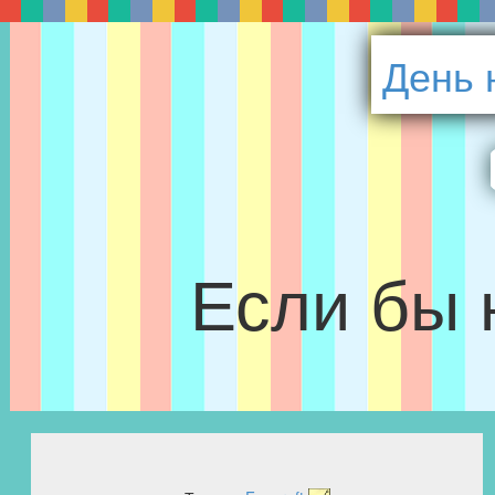
День 
Если бы 