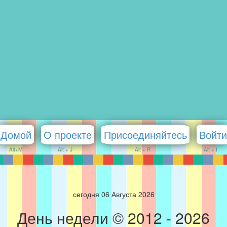
Домой
О проекте
Присоединяйтесь
Войти
Alt+M
Alt + J
Alt + R
Alt + I
сегодня 06 Августа 2026
День недели © 2012 - 2026