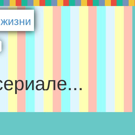
 жизни
ериале...