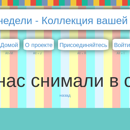
недели - Коллекция вашей
Домой
О проекте
Присоединяйтесь
Войти
Alt+M
Alt + J
Alt + R
Alt + I
нас снимали в с
назад