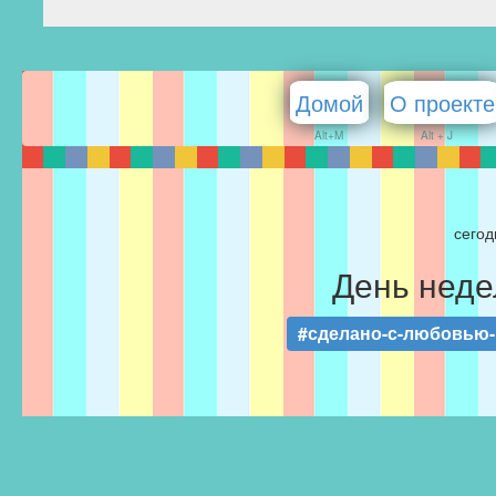
Домой
О проекте
Alt+M
Alt + J
сегод
День неде
#сделано-с-любовью-F