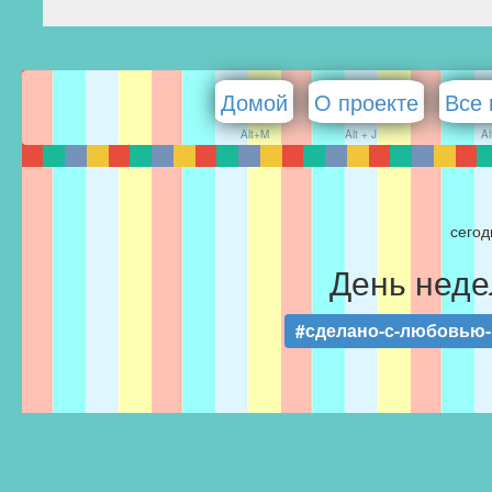
Домой
О проекте
Все 
Alt+M
Alt + J
Al
сегод
День неде
#сделано-с-любовью-F