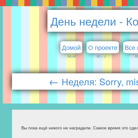
День недели - К
Домой
О проекте
Все 
Alt+M
Alt + J
Al
←
Неделя: Sorry, mi
Вы пока ещё никого не наградили. Самое время это сдел